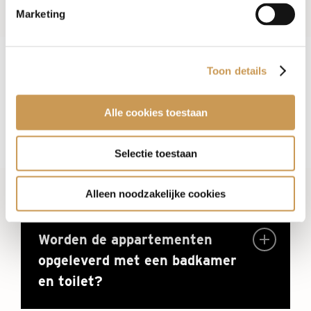
Marketing
Wanneer is de oplevering?
Toon details
Opleverniveau
Alle cookies toestaan
Worden de appartementen
Selectie toestaan
opgeleverd met een keuken?
Alleen noodzakelijke cookies
Worden de appartementen
opgeleverd met een badkamer
en toilet?