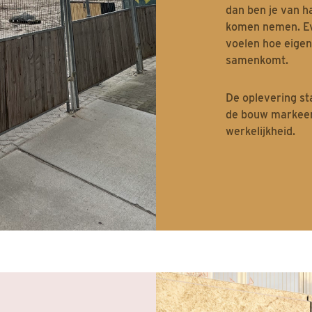
dan ben je van h
komen nemen. Ev
voelen hoe eigen
samenkomt.
De oplevering st
de bouw markeer
werkelijkheid.