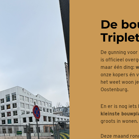
De bo
Triple
De gunning voor 
is officieel ove
maar één ding:
w
onze kopers én vo
het weet woon je 
Oostenburg.
En er is nog iets
kleinste bouwpl
groots in wonen.
Deze maand rond