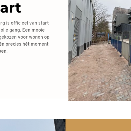
art
 is officieel van start
volle gang. Een mooie
n gekozen voor wonen op
 én precies hét moment
ken.