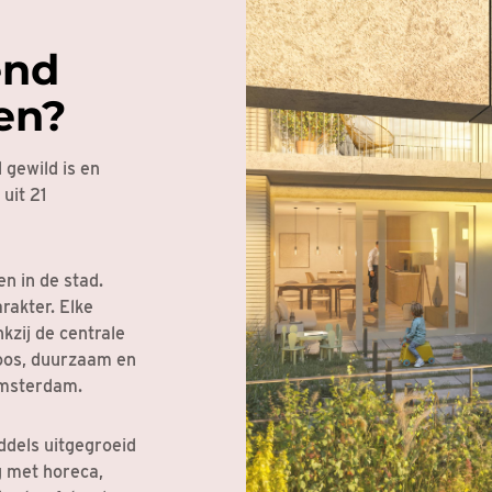
end
en?
 gewild is en
uit 21
n in de stad.
rakter. Elke
kzij de centrale
sloos, duurzaam en
Amsterdam.
ddels uitgegroeid
g met horeca,